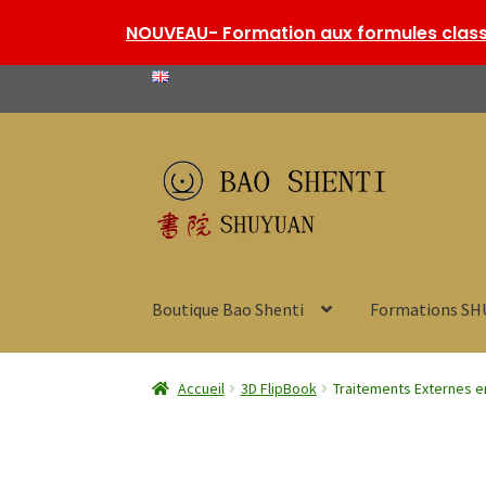
NOUVEAU- Formation aux formules classi
Aller
Aller
à
au
la
contenu
navigation
Boutique Bao Shenti
Formations S
Accueil
3D FlipBook
Traitements Externes e