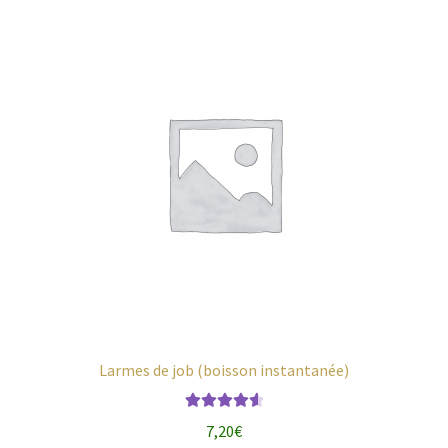
Larmes de job (boisson instantanée)
Note
4.71
7,20
€
sur 5