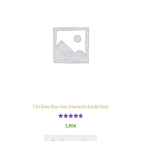
Chi Xiao Dou bio (Haricot Azuki bio)
Note
4.85
3,80
€
sur 5