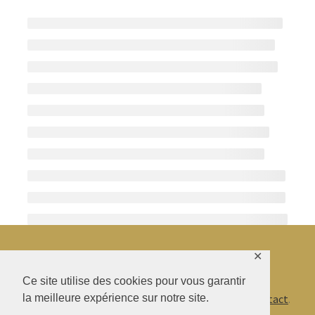
✕
© BAO SHENTI 2026
Ce site utilise des cookies pour vous garantir
la meilleure expérience sur notre site.
Politique de confidentialité
CGV
.
Livraison
.
Contact
.