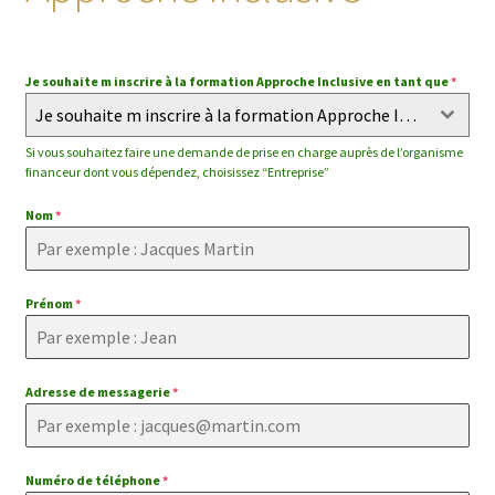
enfant
Je souhaite m inscrire à la formation Approche Inclusive en tant que
*
Je souhaite m inscrire à la formation Approche Inclusive en tant que
Si vous souhaitez faire une demande de prise en charge auprès de l’organisme
financeur dont vous dépendez, choisissez “Entreprise”
Nom
*
Prénom
*
Adresse de messagerie
*
Numéro de téléphone
*