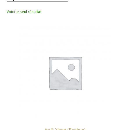
enfant
Voici le seul résultat
An Xi Xiang (Benjoin)