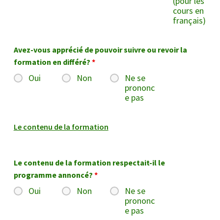
(pour les
cours en
français)
Avez-vous apprécié de pouvoir suivre ou revoir la
formation en différé?
*
Oui
Non
Ne se
prononc
e pas
Le contenu de la formation
Le contenu de la formation respectait-il le
programme annoncé?
*
Oui
Non
Ne se
prononc
e pas