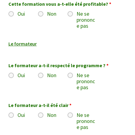
Cette formation vous a-t-elle été profitable?
*
Oui
Non
Ne se
prononc
e pas
Le formateur
Le formateur a-t-il respecté le programme ?
*
Oui
Non
Ne se
prononc
e pas
Le formateur a-t-il été clair
*
Oui
Non
Ne se
prononc
e pas