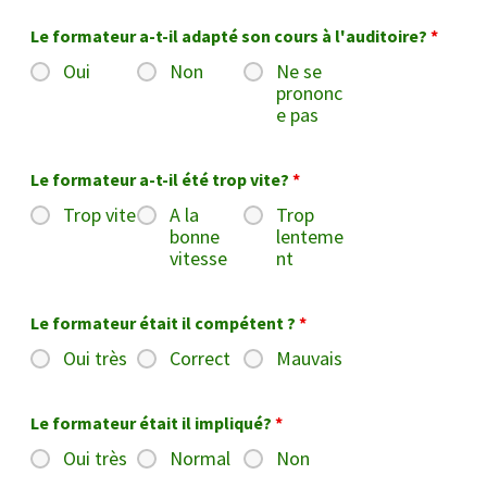
Le formateur a-t-il adapté son cours à l'auditoire?
*
Oui
Non
Ne se
prononc
e pas
Le formateur a-t-il été trop vite?
*
Trop vite
A la
Trop
bonne
lenteme
vitesse
nt
Le formateur était il compétent ?
*
Oui très
Correct
Mauvais
Le formateur était il impliqué?
*
Oui très
Normal
Non