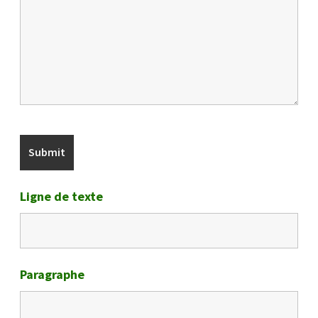
Ligne de texte
Paragraphe