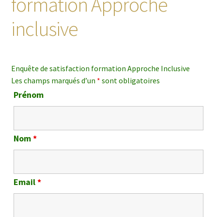
formation Approche
enfant
inclusive
Enquête de satisfaction formation Approche Inclusive
Les champs marqués d’un
*
sont obligatoires
Prénom
Nom
*
Email
*