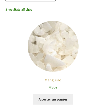
enfant
3 résultats affichés
Mang Xiao
4,80
€
Ajouter au panier