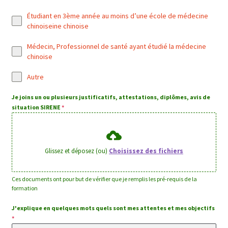
Étudiant en 3ème année au moins d’une école de médecine
chinoiseine chinoise
Médecin, Professionnel de santé ayant étudié la médecine
chinoise
Autre
Je joins un ou plusieurs justificatifs, attestations, diplômes, avis de
situation SIRENE
*
Glissez et déposez (ou)
Choisissez des fichiers
Ces documents ont pour but de vérifier que je remplis les pré-requis de la
formation
J'explique en quelques mots quels sont mes attentes et mes objectifs
*