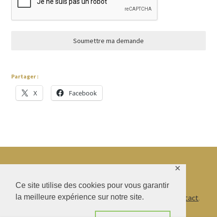
Soumettre ma demande
Partager :
X
Facebook
✕
© BAO SHENTI 2026
Ce site utilise des cookies pour vous garantir
la meilleure expérience sur notre site.
Politique de confidentialité
CGV
.
Livraison
.
Contact
.