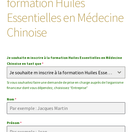
formation Huiles
enfant
Essentielles en Médecine
Chinoise
Je souhaite m inscrire à la formation Huiles Essentielles en Médecine
Chinoise en tant que
*
Je souhaite m inscrire à la formation Huiles Essentielles en Médecine Chinoise en tant que
Si vous souhaitez faire une demande de prise en charge auprès de l’organisme
financeur dont vous dépendez, choisissez “Entreprise”
Nom
*
Prénom
*