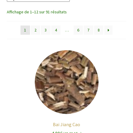
enfant
Affichage de 1–12 sur 91 résultats
1
2
3
4
…
6
7
8
Bai Jiang Cao