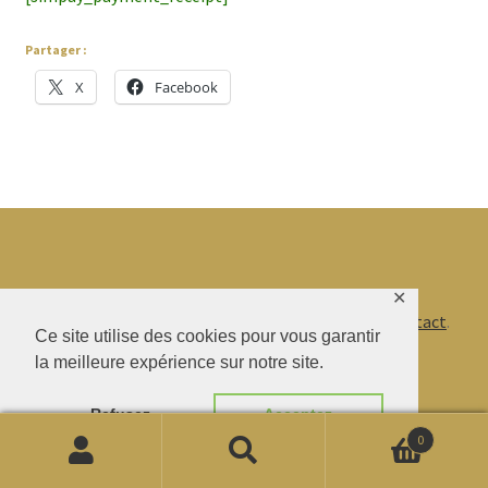
enfant
Partager :
X
Facebook
© BAO SHENTI 2026
✕
Politique de confidentialité
CGV
.
Livraison
.
Contact
.
Ce site utilise des cookies pour vous garantir
la meilleure expérience sur notre site.
Refusez
Acceptez
0
Recherche
de