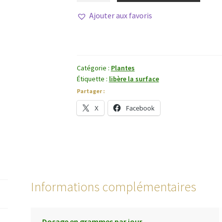
E
Ajouter aux favoris
Bu
Shi
Cao
Catégorie :
Plantes
Étiquette :
libère la surface
Partager :
X
Facebook
Informations complémentaires
Dosage en grammes par jour