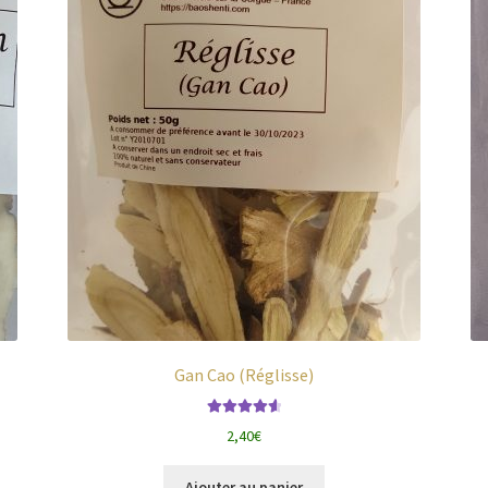
Gan Cao (Réglisse)
Note
4.71
2,40
€
sur 5
Ajouter au panier