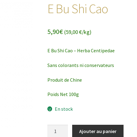
E Bu Shi Cao
5,90
€
(59,00 €/kg)
E Bu Shi Cao – Herba Centipedae
Sans colorants ni conservateurs
Produit de Chine
Poids Net 100g
En stock
quantité
Ajouter au panier
de