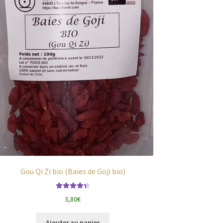
Gou Qi Zi bio (Baies de Goji bio)
Note
4.45
3,80
€
sur 5
Ajouter au panier