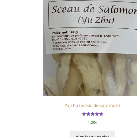
Yu Zhu (Sceau de Salomon)
Note
5.00
sur
4,20
€
5
Ajouter au panier