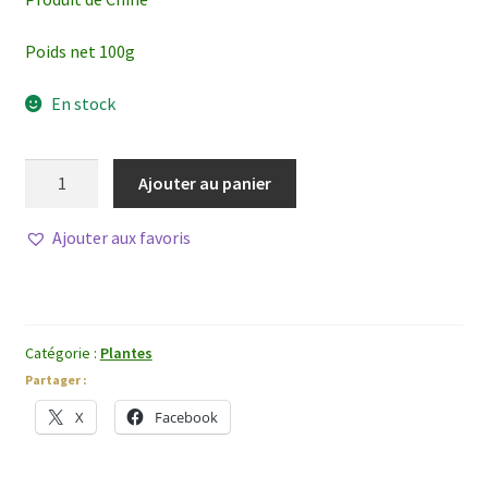
Poids net 100g
En stock
quantité
Ajouter au panier
de
Fang
Ajouter aux favoris
Feng
Catégorie :
Plantes
Partager :
X
Facebook