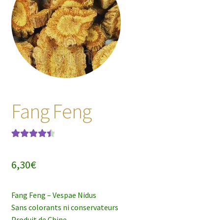
enfant
Fang Feng
Noté
2
4.50
sur 5 basé
6,30
€
sur
notations
client
Fang Feng – Vespae Nidus
Sans colorants ni conservateurs
Produit de Chine