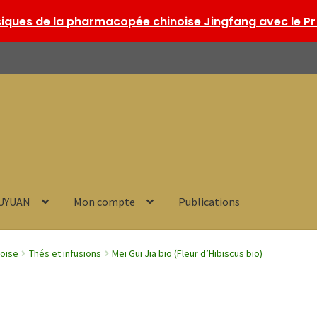
ques de la pharmacopée chinoise Jingfang avec le Pr 
HUYUAN
Mon compte
Publications
noise
Thés et infusions
Mei Gui Jia bio (Fleur d’Hibiscus bio)