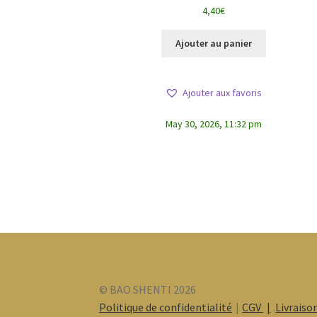
Note
5.00
sur
4,40
€
5
Ajouter au panier
Ajouter aux favoris
May 30, 2026, 11:32 pm
© BAO SHENTI 2026
Politique de confidentialité
CGV
.
Livraiso