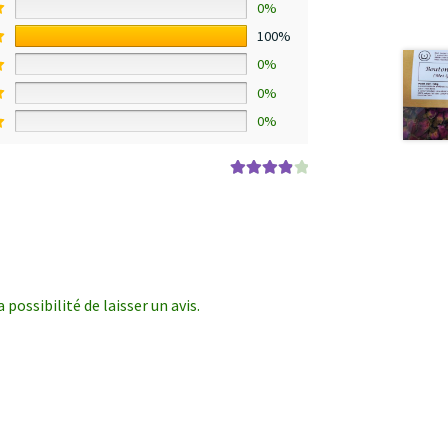
0%
100%
0%
0%
0%
Note
4
sur
5
possibilité de laisser un avis.