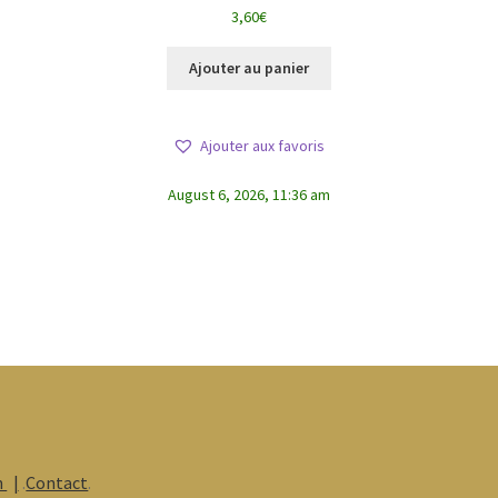
Note
4.25
3,60
€
sur 5
Ajouter au panier
Ajouter aux favoris
August 6, 2026, 11:36 am
n
.
Contact
.