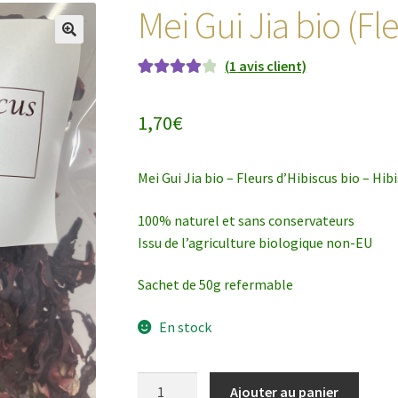
Mei Gui Jia bio (Fl
(
1
avis client)
Noté
1
4.00
sur 5 basé
1,70
€
sur
notation
client
Mei Gui Jia bio – Fleurs d’Hibiscus bio – Hib
100% naturel et sans conservateurs
Issu de l’agriculture biologique non-EU
Sachet de 50g refermable
En stock
quantité
Ajouter au panier