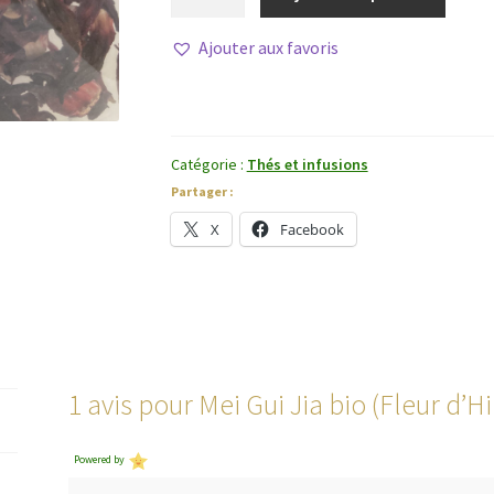
de
Mei
Ajouter aux favoris
Gui
Jia
bio
(Fleur
Catégorie :
Thés et infusions
d'Hibiscus
Partager :
bio)
X
Facebook
1 avis pour
Mei Gui Jia bio (Fleur d’H
Powered by