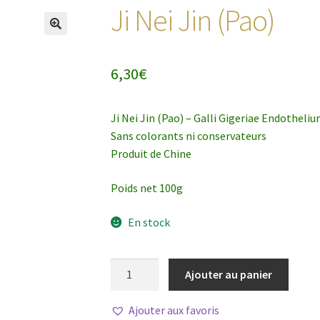
Ji Nei Jin (Pao)
6,30
€
Ji Nei Jin (Pao) – Galli Gigeriae Endothel
Sans colorants ni conservateurs
Produit de Chine
Poids net 100g
En stock
quantité
Ajouter au panier
de
Ji
Ajouter aux favoris