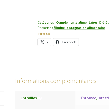
Nei
Jin
(Pao)
Catégories :
Compléments alimentaires
,
Diétét
Étiquette :
élimine la stagnation alimentaire
Partager :
X
Facebook
Informations complémentaires
Entrailles Fu
Estomac
,
Intest