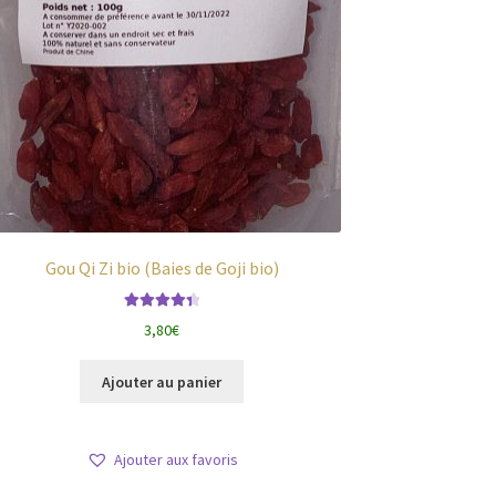
Gou Qi Zi bio (Baies de Goji bio)
Note
4.45
3,80
€
sur 5
Ajouter au panier
Ajouter aux favoris