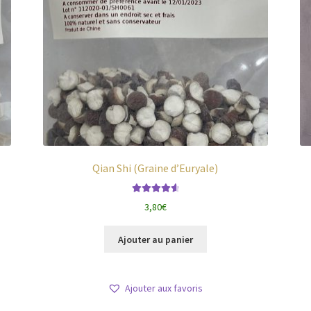
Qian Shi (Graine d’Euryale)
Note
4.71
3,80
€
sur 5
Ajouter au panier
Ajouter aux favoris