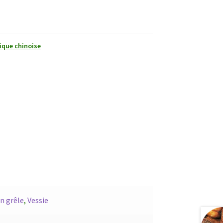
ique chinoise
in grêle
,
Vessie