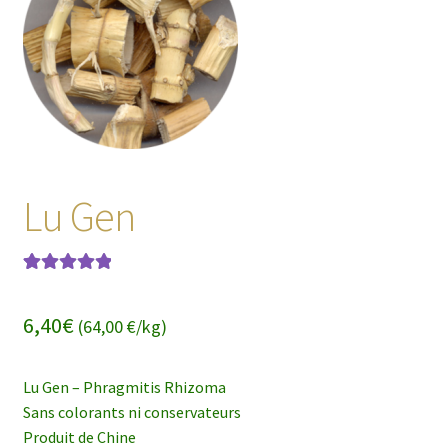
enfant
Lu Gen
Noté
1
5.00
sur
5 basé sur
6,40
€
(64,00 €/kg)
notation
client
Lu Gen – Phragmitis Rhizoma
Sans colorants ni conservateurs
Produit de Chine