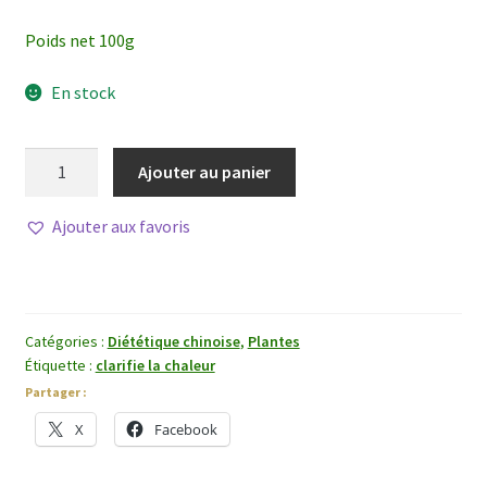
Poids net 100g
En stock
quantité
Ajouter au panier
de
Lu
Ajouter aux favoris
Gen
Catégories :
Diététique chinoise
,
Plantes
Étiquette :
clarifie la chaleur
Partager :
X
Facebook