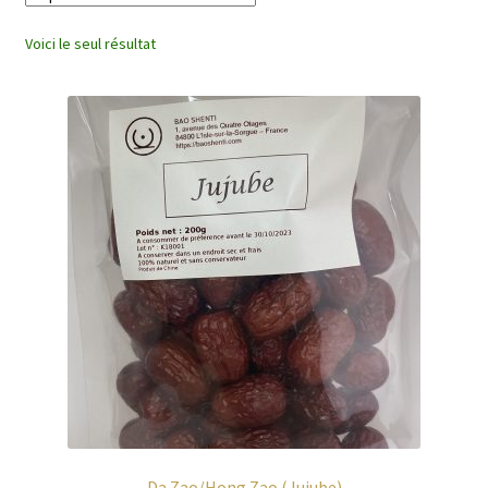
enfant
Voici le seul résultat
Da Zao/Hong Zao (Jujube)