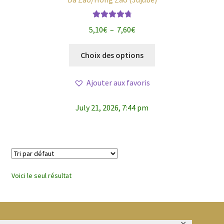
Note
4.88
Plage
5,10
€
–
7,60
€
sur 5
de
Ce
prix :
Choix des options
produit
5,10€
a
à
Ajouter aux favoris
plusieurs
7,60€
variations.
July 21, 2026, 7:44 pm
Les
options
peuvent
être
choisies
sur
Voici le seul résultat
la
page
du