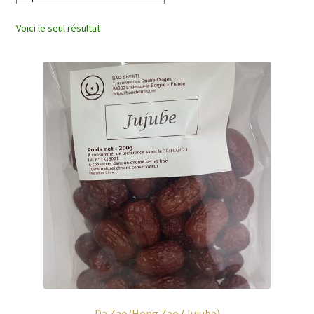
enfant
Voici le seul résultat
Da Zao/Hong Zao (Jujube)