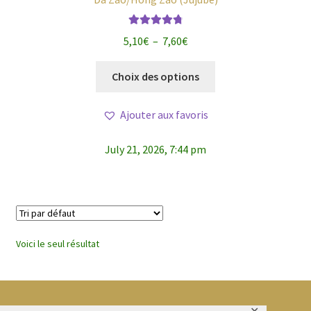
Note
4.88
Plage
5,10
€
–
7,60
€
sur 5
de
Ce
prix :
Choix des options
produit
5,10€
a
à
Ajouter aux favoris
plusieurs
7,60€
variations.
July 21, 2026, 7:44 pm
Les
options
peuvent
être
choisies
sur
Voici le seul résultat
la
page
du