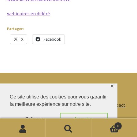
enfant
webinaires en différé
Partager :
X
Facebook
✕
Ce site utilise des cookies pour vous garantir
© BAO SHENTI 2026
la meilleure expérience sur notre site.
Politique de confidentialité
CGV
.
Livraison
.
Contact
.
Refusez
Acceptez
0
Recherche