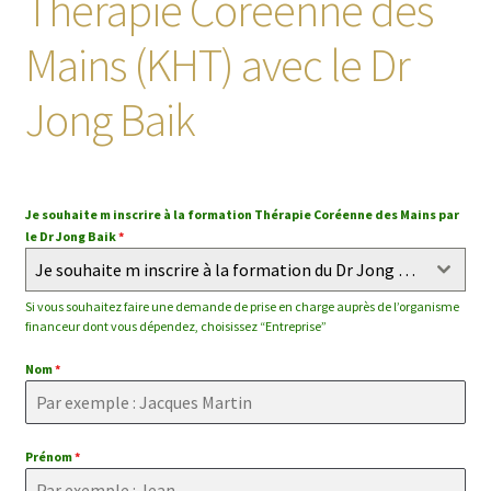
Thérapie Coréenne des
enfant
Mains (KHT) avec le Dr
Jong Baik
Je souhaite m inscrire à la formation Thérapie Coréenne des Mains par
le Dr Jong Baik
*
Je souhaite m inscrire à la formation du Dr Jong Baik en tant que
Si vous souhaitez faire une demande de prise en charge auprès de l’organisme
financeur dont vous dépendez, choisissez “Entreprise”
Nom
*
Prénom
*