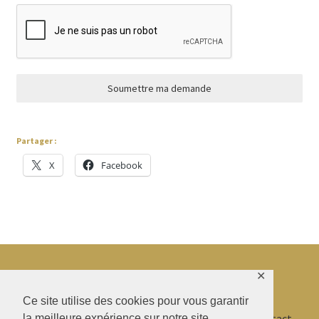
Soumettre ma demande
Partager :
X
Facebook
✕
© BAO SHENTI 2026
Ce site utilise des cookies pour vous garantir
la meilleure expérience sur notre site.
Politique de confidentialité
CGV
.
Livraison
.
Contact
.