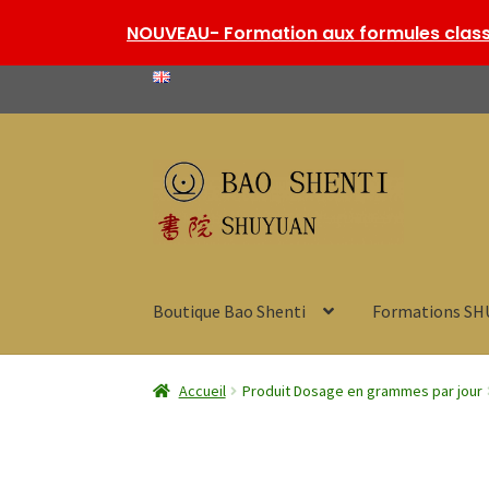
NOUVEAU- Formation aux formules classi
Aller
Aller
à
au
la
contenu
navigation
Boutique Bao Shenti
Formations S
Accueil
Produit Dosage en grammes par jour