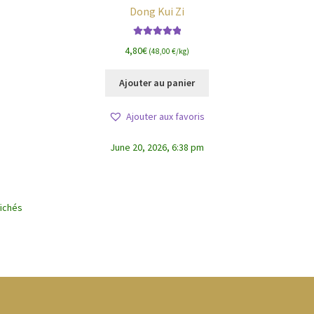
Dong Kui Zi
Note
5.00
sur
4,80
€
(48,00 €/kg)
5
Ajouter au panier
Ajouter aux favoris
June 20, 2026, 6:38 pm
fichés