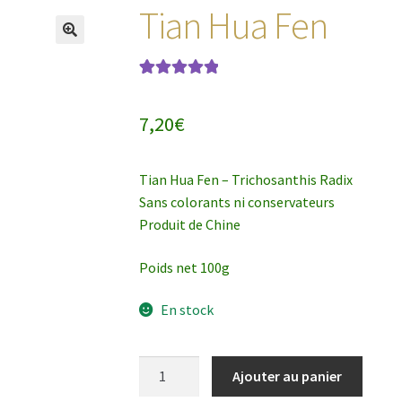
Tian Hua Fen
Noté
1
5.00
sur
5 basé sur
7,20
€
notation
client
Tian Hua Fen – Trichosanthis Radix
Sans colorants ni conservateurs
Produit de Chine
Poids net 100g
En stock
quantité
Ajouter au panier
de