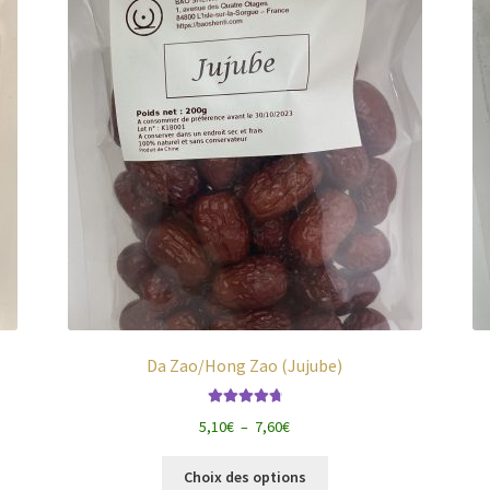
Da Zao/Hong Zao (Jujube)
Note
4.88
sur
Plage
5,10
€
–
7,60
€
5
de
Ce
prix :
Choix des options