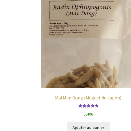
Mai Men Dong (Muguet du Japon)
Note
4.83
sur
3,40
€
5
Ajouter au panier