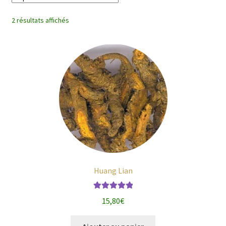
enfant
2 résultats affichés
Huang Lian
Note
5.00
sur
15,80
€
5