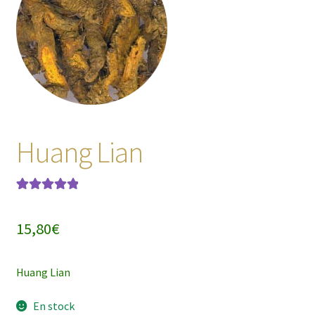
enfant
Huang Lian
Noté
1
5.00
sur
5 basé sur
15,80
€
notation
client
Huang Lian
En stock