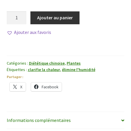
quantité
Ajouter au panier
de
Huang
Ajouter aux favoris
Lian
Catégories :
Diététique chinoise
,
Plantes
Étiquettes :
clarifie la chaleur
,
élimine l'humidité
Partager :
X
Facebook
Informations complémentaires