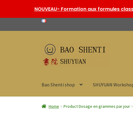
NOUVEAU- Formation aux formules classi
Skip
Skip
to
to
navigation
content
Bao Shenti shop
SHUYUAN Worksho
Home
Product Dosage en grammes par jour