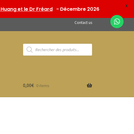
X
Huang et le Dr Fréard
- Décembre 2026
Contact us
Products
search
0,00
€
0 items