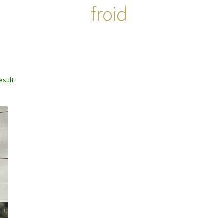
froid
esult