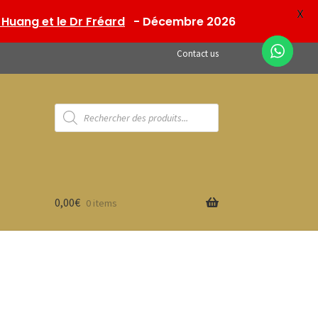
X
Huang et le Dr Fréard
- Décembre 2026
Contact us
Products
search
0,00
€
0 items