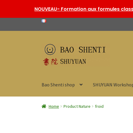
NOUVEAU- Formation aux formules classi
Skip
Skip
to
to
navigation
content
Bao Shenti shop
SHUYUAN Worksho
Home
Product Nature
froid