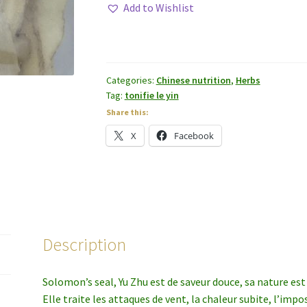
(Yu
Add to Wishlist
Zhu)
quantity
Categories:
Chinese nutrition
,
Herbs
Tag:
tonifie le yin
Share this:
X
Facebook
Description
Solomon’s seal, Yu Zhu est de saveur douce, sa nature est é
Elle traite les attaques de vent, la chaleur subite, l’impo