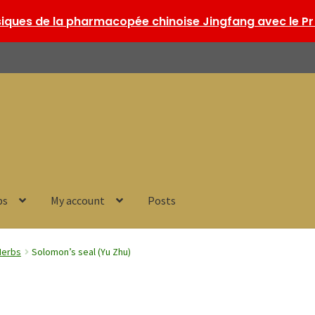
ques de la pharmacopée chinoise Jingfang avec le Pr 
ps
My account
Posts
Herbs
Solomon’s seal (Yu Zhu)