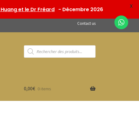
X
Huang et le Dr Fréard
- Décembre 2026
Contact us
Products
search
0,00
€
0 items