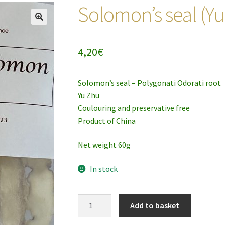
Solomon’s seal (Yu
4,20
€
Solomon’s seal – Polygonati Odorati root
Yu Zhu
Coulouring and preservative free
Product of China
Net weight 60g
In stock
Solomon's
Add to basket
seal