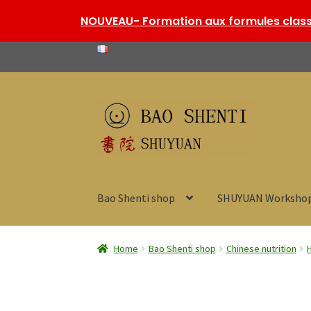
NOUVEAU- Formation aux formules classi
Skip
Skip
to
to
navigation
content
Bao Shenti shop
SHUYUAN Worksho
Home
Bao Shenti shop
Chinese nutrition