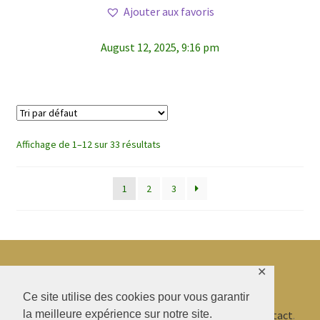
Ajouter aux favoris
August 12, 2025, 9:16 pm
Affichage de 1–12 sur 33 résultats
1
2
3
✕
© BAO SHENTI 2026
Ce site utilise des cookies pour vous garantir
la meilleure expérience sur notre site.
Politique de confidentialité
CGV
.
Livraison
.
Contact
.