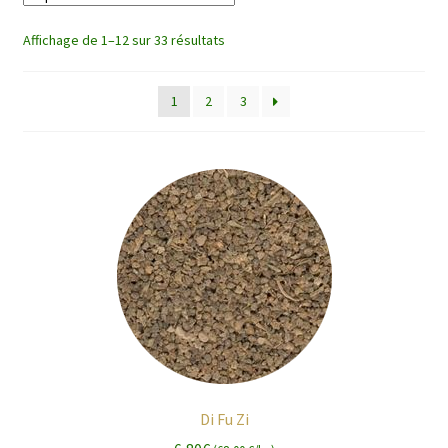
enfant
Affichage de 1–12 sur 33 résultats
1
2
3
Di Fu Zi