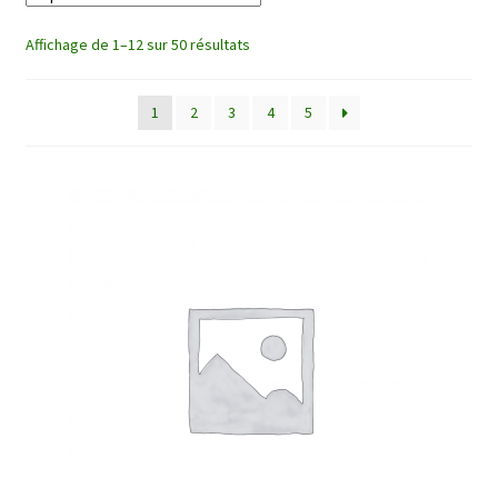
enfant
Affichage de 1–12 sur 50 résultats
1
2
3
4
5