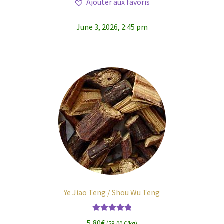
Ajouter aux favoris
June 3, 2026, 2:45 pm
Ye Jiao Teng / Shou Wu Teng
Note
5.00
sur
5,80
€
(58,00 €/kg)