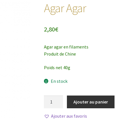
Agar Agar
2,80
€
Agar agar en filaments
Produit de Chine
Poids net 40g
En stock
quantité
Ajouter au panier
de
Agar
Ajouter aux favoris
Agar