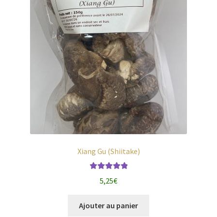
Xiang Gu (Shiitake)
Note
5.00
sur
5,25
€
5
Ajouter au panier