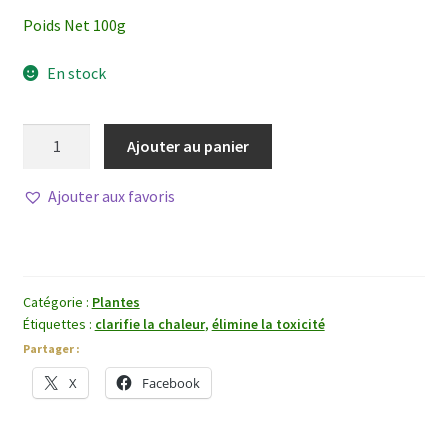
Poids Net 100g
En stock
quantité
Ajouter au panier
de
Bai
Ajouter aux favoris
Wei
Catégorie :
Plantes
Étiquettes :
clarifie la chaleur
,
élimine la toxicité
Partager :
X
Facebook