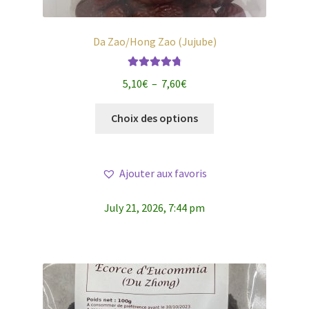
Da Zao/Hong Zao (Jujube)
Note
4.88
Plage
5,10
€
–
7,60
€
sur 5
de
Ce
prix :
Choix des options
produit
5,10€
a
à
plusieurs
7,60€
Ajouter aux favoris
variations.
Les
July 21, 2026, 7:44 pm
options
peuvent
être
choisies
sur
la