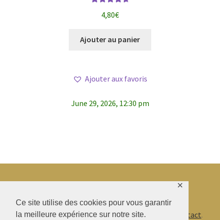
Note
4.79
4,80
€
sur 5
Ajouter au panier
Ajouter aux favoris
June 29, 2026, 12:30 pm
✕
© BAO SHENTI 2026
Ce site utilise des cookies pour vous garantir
Politique de confidentialité
CGV
.
Livraison
.
Contact
.
la meilleure expérience sur notre site.