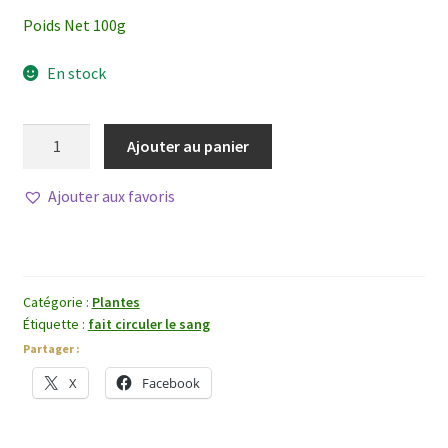
Poids Net 100g
En stock
quantité
Ajouter au panier
de
Jiang
Ajouter aux favoris
Huang
Catégorie :
Plantes
Étiquette :
fait circuler le sang
Partager :
X
Facebook