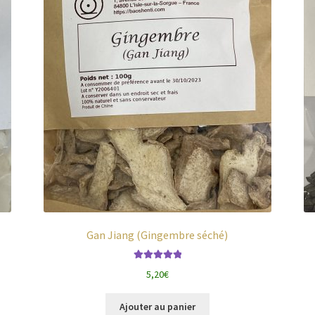
Gan Jiang (Gingembre séché)
Note
5.00
sur
5,20
€
5
Ajouter au panier