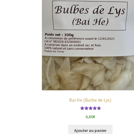
Bai He (Bulbe de Lys)
Note
5.00
sur
6,80
€
5
Ajouter au panier