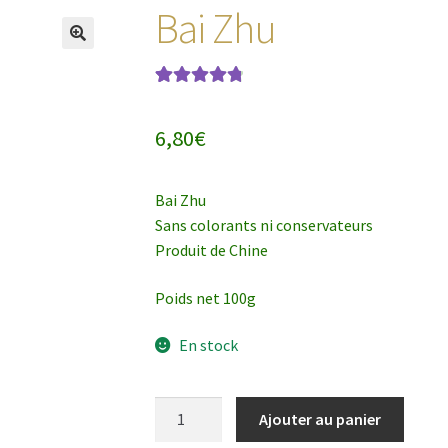
Bai Zhu
Noté
7
4.86
sur
5 basé sur
6,80
€
notations
client
Bai Zhu
Sans colorants ni conservateurs
Produit de Chine
Poids net 100g
En stock
quantité
Ajouter au panier
de