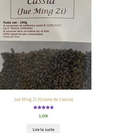
Jue Ming Zi (Graine de Cassia)
Note
5.00
sur
3,60
€
5
Lire la suite