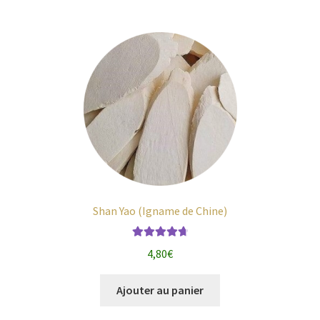
Shan Yao (Igname de Chine)
Note
4.79
4,80
€
sur 5
Ajouter au panier