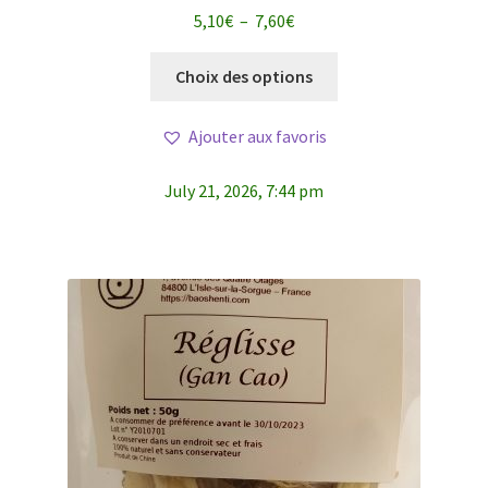
Note
4.88
Plage
5,10
€
–
7,60
€
sur 5
de
Ce
prix :
Choix des options
produit
5,10€
a
à
Ajouter aux favoris
plusieurs
7,60€
variations.
July 21, 2026, 7:44 pm
Les
options
peuvent
être
choisies
sur
la
page
du
produit