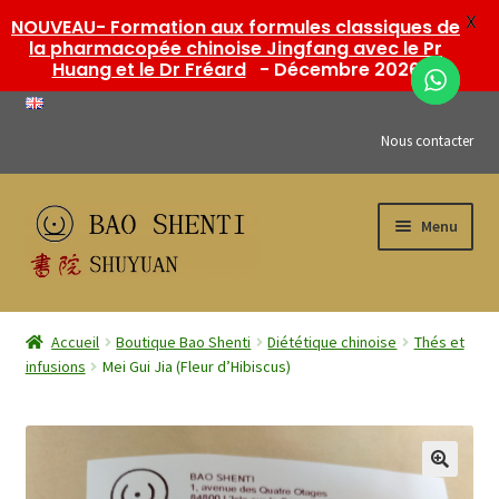
X
NOUVEAU- Formation aux formules classiques de
la pharmacopée chinoise Jingfang avec le Pr
Huang et le Dr Fréard
- Décembre 2026
Nous contacter
Aller
Aller
Menu
à
au
la
contenu
navigation
Ouvrir
Boutique Bao Shenti
le
Accueil
Boutique Bao Shenti
Diététique chinoise
Thés et
menu
Ouvrir
infusions
Mei Gui Jia (Fleur d’Hibiscus)
Formations SHUYUAN
enfant
le
menu
Ouvrir
Mon compte
enfant
le
menu
Publications