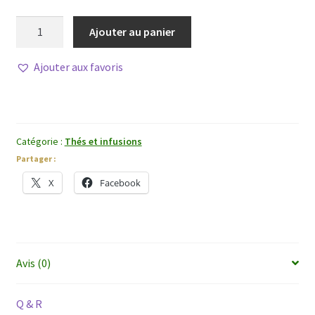
quantité
Ajouter au panier
de
Mei
Ajouter aux favoris
Gui
Jia
(Fleur
d'Hibiscus)
Catégorie :
Thés et infusions
Partager :
X
Facebook
Avis (0)
Q & R