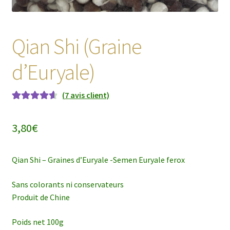
Qian Shi (Graine
d’Euryale)
(
7
avis client)
Noté
7
4.71
sur 5 basé
3,80
€
sur
notations
client
Qian Shi – Graines d’Euryale -Semen Euryale ferox
Sans colorants ni conservateurs
Produit de Chine
Poids net 100g