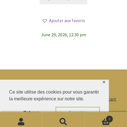
Ajouter aux favoris
June 29, 2026, 12:30 pm
✕
© BAO SHENTI 2026
Ce site utilise des cookies pour vous garantir
la meilleure expérience sur notre site.
Politique de confidentialité
CGV
.
Livraison
.
Contact
.
Refusez
Acceptez
0
Recherche