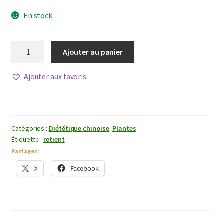
En stock
quantité
Ajouter au panier
de
Qian
Ajouter aux favoris
Shi
(Graine
d'Euryale)
Catégories :
Diététique chinoise
,
Plantes
Étiquette :
retient
Partager :
X
Facebook