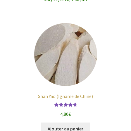
Shan Yao (Igname de Chine)
Note
4.79
4,80
€
sur 5
Ajouter au panier