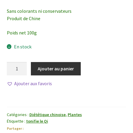
Sans colorants ni conservateurs
Produit de Chine
Poids net 100g
En stock
quantité
Ajouter au panier
de
Dang
Ajouter aux favoris
Shen
(Racine
de
Codonopsis)
Catégories :
Diététique chinoise
,
Plantes
Étiquette :
tonifie le Qi
Partager :