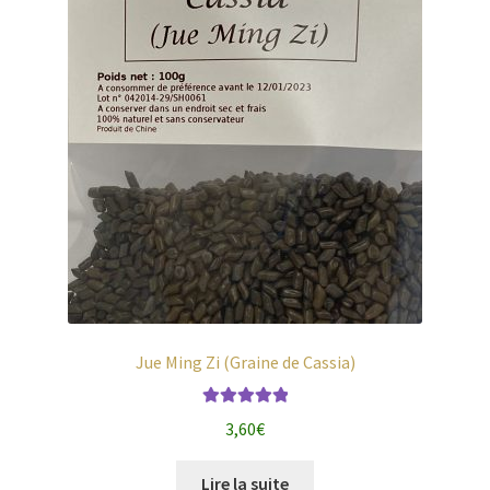
Jue Ming Zi (Graine de Cassia)
Note
5.00
sur
3,60
€
5
Lire la suite