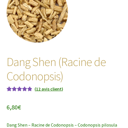
enfant
Dang Shen (Racine de
Codonopsis)
(
12
avis client)
Noté
12
5.00
sur
5 basé sur
6,80
€
notations
client
Dang Shen – Racine de Codonopsis – Codonopsis pilosula