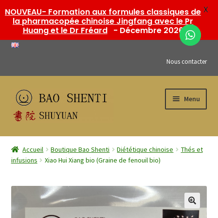
X
NOUVEAU- Formation aux formules classiques de
la pharmacopée chinoise Jingfang avec le Pr
Huang et le Dr Fréard
- Décembre 2026
Nous contacter
Aller
Aller
Menu
à
au
la
contenu
navigation
Ouvrir
Boutique Bao Shenti
le
Accueil
Boutique Bao Shenti
Diététique chinoise
Thés et
menu
Ouvrir
infusions
Xiao Hui Xiang bio (Graine de fenouil bio)
Formations SHUYUAN
enfant
le
menu
Ouvrir
Mon compte
enfant
le
menu
Publications