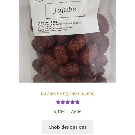
Da Zao/Hong Zao (Jujube)
Note
4.88
Plage
5,10
€
–
7,60
€
sur 5
de
Ce
prix :
Choix des options
produit
5,10€