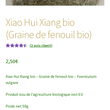
Xiao Hui Xiang bio
(Graine de fenouil bio)
(
2
avis client)
Noté
2
4.50
sur 5 basé
2,50
€
sur
notations
client
Xiao Hui Xiang bio – Graine de fenouil bio – Foeniculum
vulgare
Produit issu de l’agriculture biologique non EU
Poids net 50g