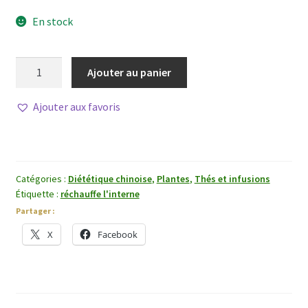
En stock
quantité
Ajouter au panier
de
Xiao
Ajouter aux favoris
Hui
Xiang
bio
(Graine
Catégories :
Diététique chinoise
,
Plantes
,
Thés et infusions
de
Étiquette :
réchauffe l'interne
fenouil
Partager :
bio)
X
Facebook