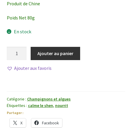
Produit de Chine
Poids Net 80g
En stock
quantité
Ajouter au panier
de
Hou
Ajouter aux favoris
Tou
Gu
Catégorie :
Champignons et algues
Étiquettes :
calme le shen
,
nourrit
Partager :
X
Facebook