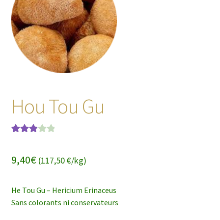
enfant
Hou Tou Gu
Noté
1
3.00
sur
9,40
€
(117,50 €/kg)
5 basé
sur
notation
He Tou Gu – Hericium Erinaceus
client
Sans colorants ni conservateurs