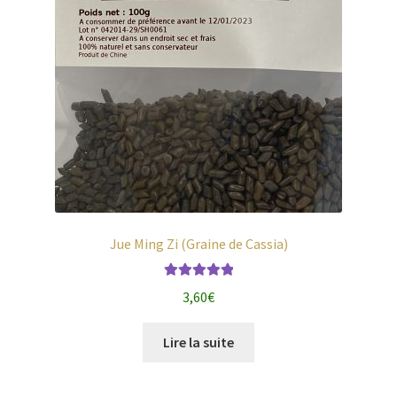
Jue Ming Zi (Graine de Cassia)
Note
5.00
sur
3,60
€
5
Lire la suite