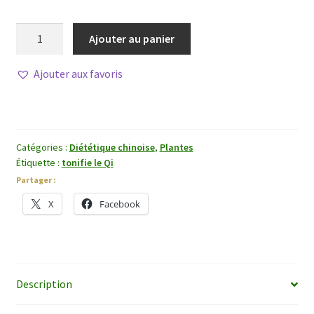
quantité
Ajouter au panier
de
Huang
Ajouter aux favoris
Qi
(Astragale)
Catégories :
Diététique chinoise
,
Plantes
Étiquette :
tonifie le Qi
Partager :
X
Facebook
Description