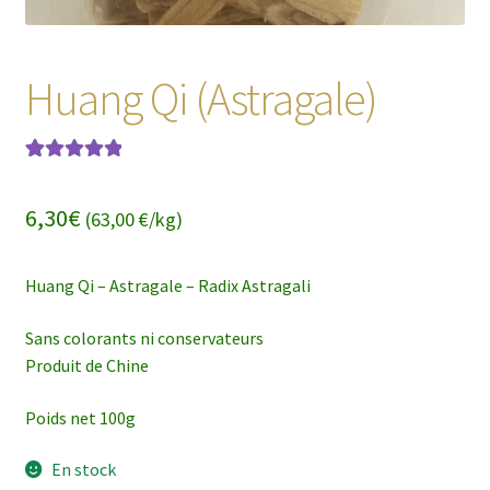
Huang Qi (Astragale)
Noté
13
5.00
sur
5 basé sur
6,30
€
(63,00 €/kg)
notations
client
Huang Qi – Astragale – Radix Astragali
Sans colorants ni conservateurs
Produit de Chine
Poids net 100g
En stock