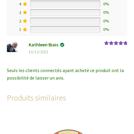
4
0%
3
0%
2
0%
1
0%
Kathleen Biais
Note
5
sur 5
15/12/2021
Seuls les clients connectés ayant acheté ce produit ont la
possibilité de laisser un avis.
Produits similaires