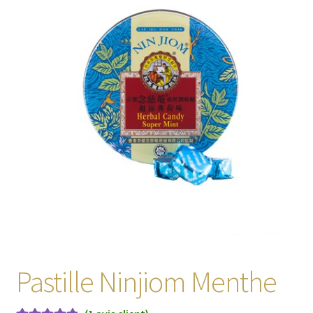
enfant
Pastille Ninjiom Menthe