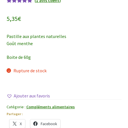
(
1
avis client)
Noté
1
5.00
sur
5 basé sur
5,35
€
notation
client
Pastille aux plantes naturelles
Goût menthe
Boite de 60g
Rupture de stock
Ajouter aux favoris
Catégorie :
Compléments alimentaires
Partager :
X
Facebook