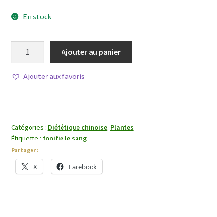
En stock
quantité
Ajouter au panier
de
Pivoine
Ajouter aux favoris
Blanche
(Bai
Shao
Yao)
Catégories :
Diététique chinoise
,
Plantes
Étiquette :
tonifie le sang
Partager :
X
Facebook