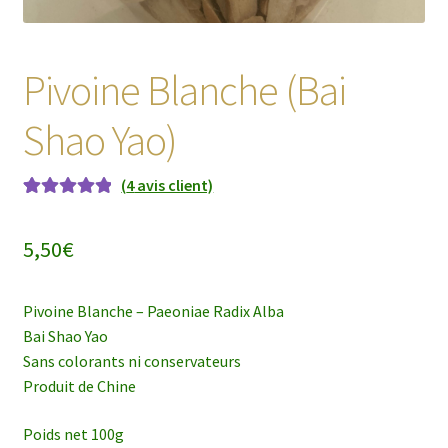
Pivoine Blanche (Bai
Shao Yao)
(
4
avis client)
Noté
4
5.00
sur
5 basé sur
5,50
€
notations
client
Pivoine Blanche – Paeoniae Radix Alba
Bai Shao Yao
Sans colorants ni conservateurs
Produit de Chine
Poids net 100g