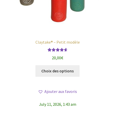
Claytake® – Petit modèle
Note
4.78
20,00
€
sur 5
Ce
Choix des options
produit
a
plusieurs
Ajouter aux favoris
variations.
Les
July 11, 2026, 1:43 am
options
peuvent