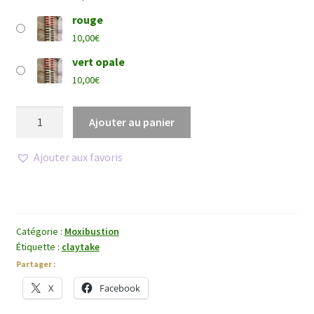
rouge
10,00
€
vert opale
10,00
€
quantité
Ajouter au panier
de
Poussoir
Ajouter aux favoris
à
moxa
Catégorie :
Moxibustion
Étiquette :
claytake
Partager :
X
Facebook