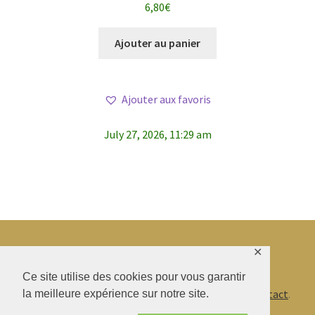
6,80
€
sur 5
Ajouter au panier
Ajouter aux favoris
July 27, 2026, 11:29 am
✕
© BAO SHENTI 2026
Ce site utilise des cookies pour vous garantir
Politique de confidentialité
CGV
.
Livraison
.
Contact
.
la meilleure expérience sur notre site.