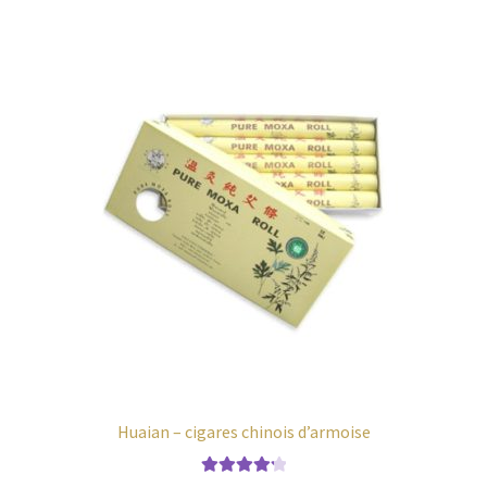
être
choisies
sur
la
page
du
produit
Huaian – cigares chinois d’armoise
Note
4.29