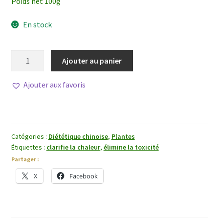
Poids net 100g
En stock
quantité
Ajouter au panier
de
She
Ajouter aux favoris
Gan
Catégories :
Diététique chinoise
,
Plantes
Étiquettes :
clarifie la chaleur
,
élimine la toxicité
Partager :
X
Facebook