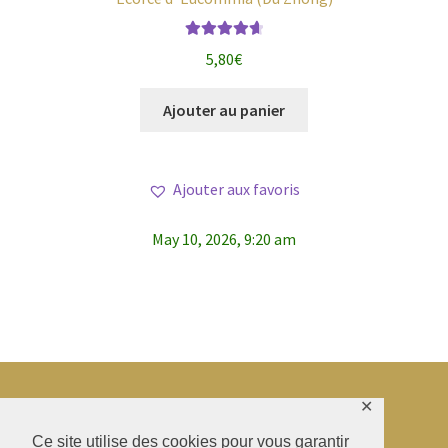
Note
4.75
5,80
€
sur 5
Ajouter au panier
Ajouter aux favoris
May 10, 2026, 9:20 am
✕
© BAO SHENTI 2026
Ce site utilise des cookies pour vous garantir