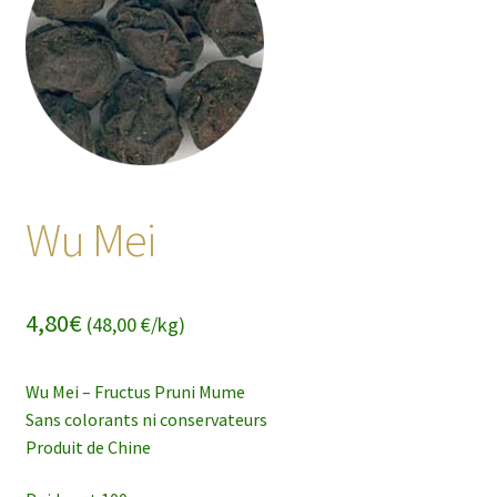
enfant
Wu Mei
4,80
€
(48,00 €/kg)
Wu Mei – Fructus Pruni Mume
Sans colorants ni conservateurs
Produit de Chine