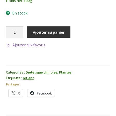
Poids net 100g
En stock
quantité
Ajouter au panier
de
Wu
Ajouter aux favoris
Mei
Catégories :
Diététique chinoise
,
Plantes
Étiquette :
retient
Partager :
X
Facebook