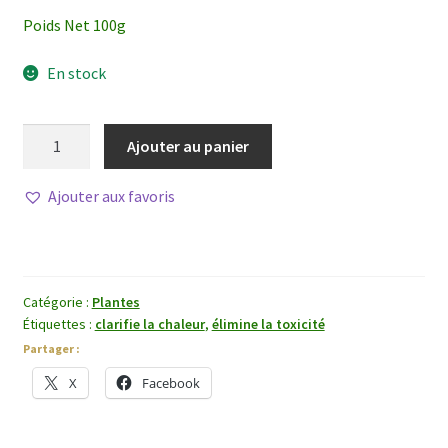
Poids Net 100g
En stock
quantité
Ajouter au panier
de
Yu
Ajouter aux favoris
Xing
Cao
Catégorie :
Plantes
Étiquettes :
clarifie la chaleur
,
élimine la toxicité
Partager :
X
Facebook