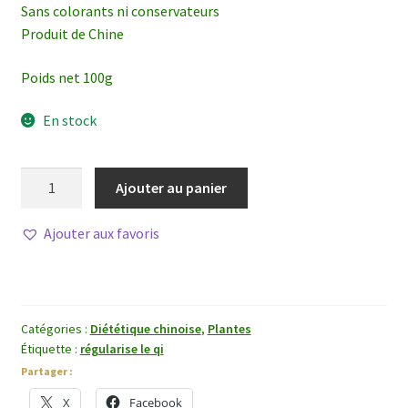
Sans colorants ni conservateurs
Produit de Chine
Poids net 100g
En stock
quantité
Ajouter au panier
de
Zhi
Ajouter aux favoris
Shi
(Chao)
Catégories :
Diététique chinoise
,
Plantes
Étiquette :
régularise le qi
Partager :
X
Facebook