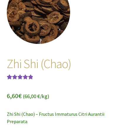
enfant
Zhi Shi (Chao)
Noté
1
5.00
sur
5 basé sur
6,60
€
(66,00 €/kg)
notation
client
Zhi Shi (Chao) – Fructus Immaturus Citri Aurantii
Preparata