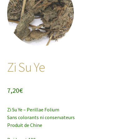
enfant
Zi Su Ye
7,20
€
Zi Su Ye – Perillae Folium
Sans colorants ni conservateurs
Produit de Chine