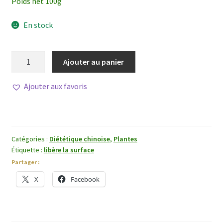
Poids net 100g
En stock
quantité
Ajouter au panier
de
Zi
Ajouter aux favoris
Su
Ye
Catégories :
Diététique chinoise
,
Plantes
Étiquette :
libère la surface
Partager :
X
Facebook