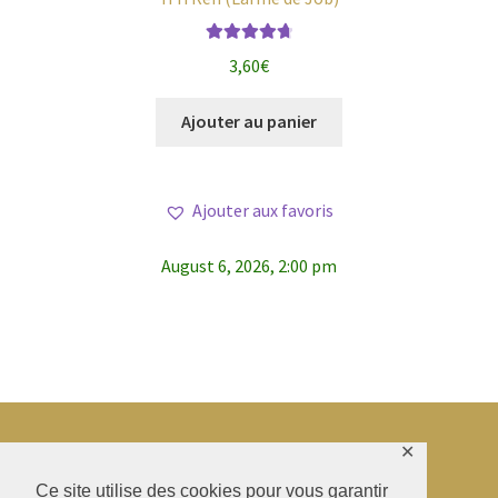
Note
4.83
3,60
€
sur 5
Ajouter au panier
Ajouter aux favoris
August 6, 2026, 2:00 pm
✕
© BAO SHENTI 2026
Ce site utilise des cookies pour vous garantir