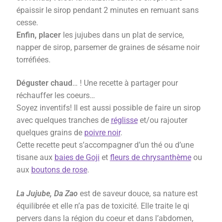
épaissir le sirop pendant 2 minutes en remuant sans
cesse.
Enfin, placer
les jujubes dans un plat
de
service,
napper
de
sirop, p
arsemer de graines de sésame noir
torréfiées.
Déguster chaud
… !
Une recette à partager pour
réchauffer les coeurs…
Soyez inventifs! Il est
aussi
possible de faire un sirop
avec
quelques tranches de
réglisse
et/ou rajouter
quelques grains de
poivre noir
.
C
ette
recette peut s’accompagner d’un thé
ou d’une
tisane aux
baies de Goji
et
fleurs de chrysanthème
ou
aux
boutons de rose
.
La Jujube, Da Zao
est de saveur douce, sa nature est
équilibrée et elle n’a pas de toxicité. Elle traite le qi
pervers dans la région du coeur et dans l’abdomen,