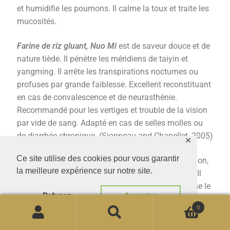
et humidifie les poumons. Il calme la toux et traite les
mucosités.
Farine de riz gluant, Nuo Mi
est de saveur douce et de
nature tiède. Il pénètre les méridiens de taiyin et
yangming. Il arrête les transpirations nocturnes ou
profuses par grande faiblesse. Excellent reconstituant
en cas de convalescence et de neurasthénie.
Recommandé pour les vertiges et trouble de la vision
par vide de sang. Adapté en cas de selles molles ou
de diarrhée chronique. (Sionneau and Chapellet, 2005)
✕
Ce site utilise des cookies pour vous garantir
Gingembre, Sheng Jiang
tiédit le centre et le poumon,
la meilleure expérience sur notre site.
arrête les vomissements et dissipe les mucosités. Il
élimine la toxicité, induit la transpiration et disperse le
Refusez
Acceptez
froid. (Sionneau and Chapellet, 2005)
0
Sésame noir, Hei Zhi Ma
est de saveur douce, sa