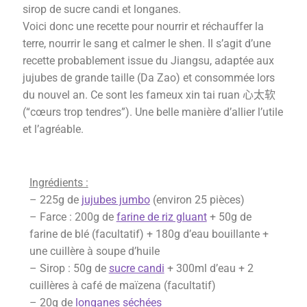
sirop de sucre candi et longanes.
Voici
donc
une recette pour
nourrir et réchauffer
la
terre, nourrir le sang et calmer le shen. Il s’agit d’u
ne
recette
probablement issue du Jiangsu
, adaptée
aux
jujubes
de
grande
taille
(Da Zao)
et consommé
e
lors
du nouvel an.
Ce sont les fameux
xin tai ruan
心太软
(“cœurs trop tendres”).
Une belle
manière
d’allier l’utile
et l’agréable.
Ingrédients :
– 225g de
jujubes jumbo
(environ 25 pièces)
– Farce : 200g de
farine de riz gluant
+ 50g de
farine de blé (facultatif) + 180g d’eau bouillante +
une cuillère à soupe d’huile
– Sirop : 50g de
sucre candi
+ 300ml d’eau + 2
cuillères à café de maïzena (facultatif)
– 20g de
longanes séchées