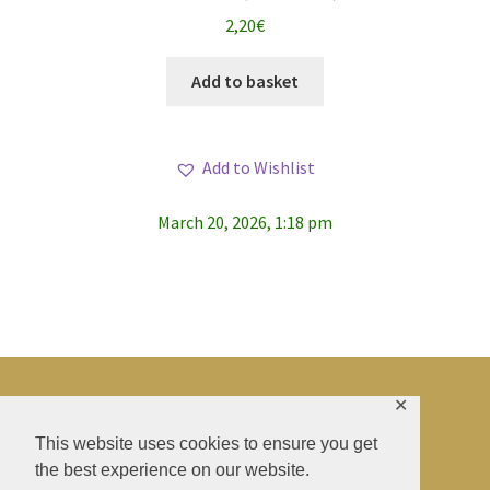
2,20
€
Add to basket
Add to Wishlist
March 20, 2026, 1:18 pm
✕
© BAO SHENTI 2026
This website uses cookies to ensure you get
the best experience on our website.
Privacy Policy
CGV
.
Livraison
.
Contact
.