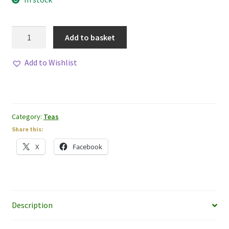
Chrysanthemum
Add to basket
flower
(Gong
Add to Wishlist
Ju
Hua)
quantity
Category:
Teas
Share this:
X
Facebook
Description